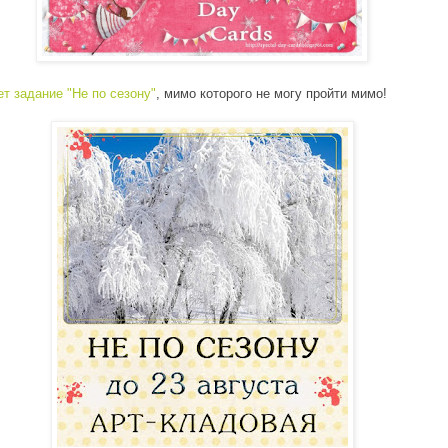
т задание "Не по сезону"
, мимо которого не могу пройти мимо!