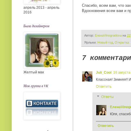
Спасибо, всем вам, что зах
апрель 2013 - апрель
Вдохновения всем вам и п
2016
Была дизайнером
Автор:
ЕленаVinogradova
на
22
Ярлыки:
Новый год
,
Открытка
7 комментари
Желтый мак
Juli_Cool
16 августа 
Классная! Зимняя!! И
Моя группа в VK
Ответить
Ответы
ЕленаVinog
Юля, спасиб
Ответить