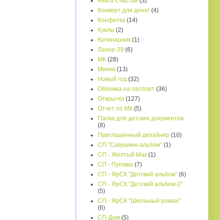
Книга Счастья
(3)
Конверт для денег
(4)
Конфетка
(14)
Куклы
(2)
Кулинарник
(1)
Лазер-39
(6)
МК
(28)
Миник
(13)
Новый год
(32)
Обложка на паспорт
(36)
Открытка
(127)
Отчет по МК
(5)
Папка для детских документов
(8)
Приглашенный дизайнер
(10)
СП "Савушкин альбом"
(1)
СП - Желтый Мак
(1)
СП - Пуговка
(7)
СП - ЯрСК "Детский альбом"
(6)
СП - ЯрСК "Детский альбом-2"
(5)
СП - ЯрСК "Школьный роман"
(6)
СП-Дом
(5)