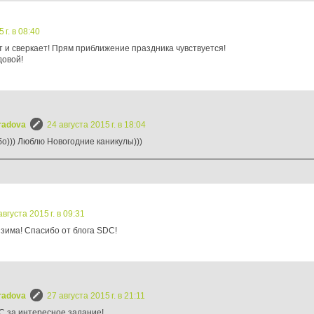
 г. в 08:40
т и сверкает! Прям приближение праздника чувствуется!
довой!
radova
24 августа 2015 г. в 18:04
бо))) Люблю Новогодние каникулы)))
августа 2015 г. в 09:31
зима! Спасибо от блога SDC!
radova
27 августа 2015 г. в 21:11
 за интересное задание!