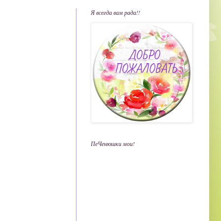
Я всегда вам рада!!
ПеЧенюшки мои!