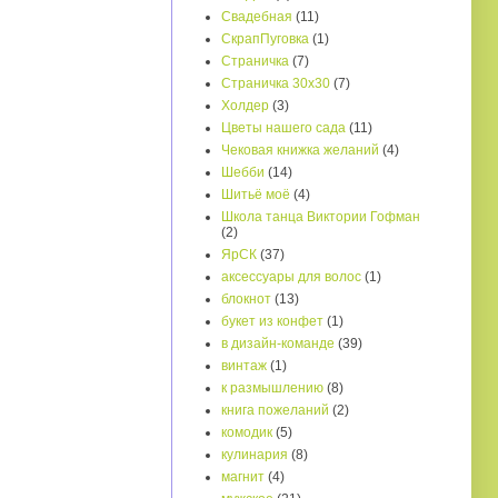
Свадебная
(11)
СкрапПуговка
(1)
Страничка
(7)
Страничка 30х30
(7)
Холдер
(3)
Цветы нашего сада
(11)
Чековая книжка желаний
(4)
Шебби
(14)
Шитьё моё
(4)
Школа танца Виктории Гофман
(2)
ЯрСК
(37)
аксессуары для волос
(1)
блокнот
(13)
букет из конфет
(1)
в дизайн-команде
(39)
винтаж
(1)
к размышлению
(8)
книга пожеланий
(2)
комодик
(5)
кулинария
(8)
магнит
(4)