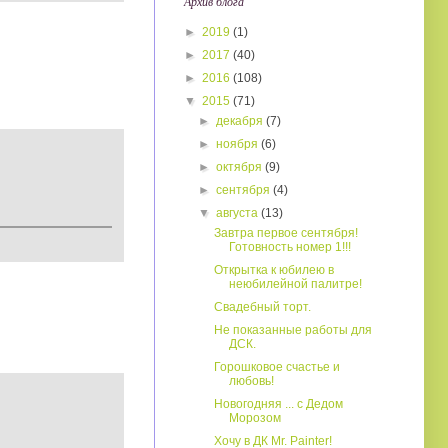
Архив блога
►
2019
(1)
►
2017
(40)
►
2016
(108)
▼
2015
(71)
►
декабря
(7)
►
ноября
(6)
►
октября
(9)
►
сентября
(4)
▼
августа
(13)
Завтра первое сентября!
Готовность номер 1!!!
Открытка к юбилею в
неюбилейной палитре!
Свадебный торт.
Не показанные работы для
ДСК.
Горошковое счастье и
любовь!
Новогодняя ... с Дедом
Морозом
Хочу в ДК Mr. Painter!