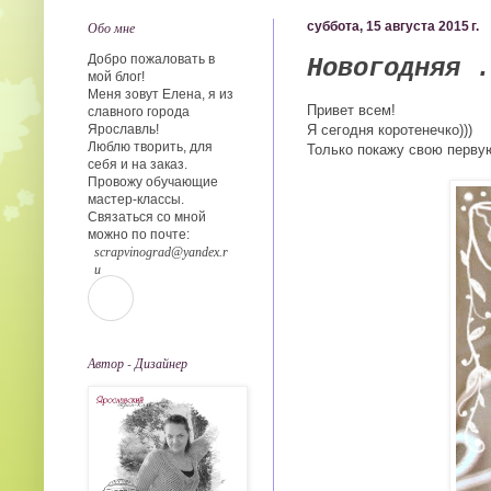
Обо мне
суббота, 15 августа 2015 г.
Добро пожаловать в
Новогодняя .
мой блог!
Меня зовут Елена, я из
Привет всем!
славного города
Ярославль!
Я сегодня коротенечко)))
Люблю творить, для
Только покажу свою перву
себя и на заказ.
Провожу обучающие
мастер-классы.
Связаться со мной
можно по почте:
scrapvinograd@yandex.r
u
Автор - Дизайнер