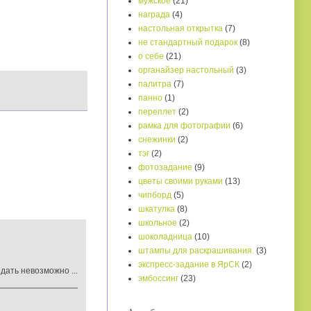
мужское
(21)
награда
(4)
настольная открытка
(7)
не стандартный подарок
(8)
о себе
(21)
органайзер настольный
(3)
палитра
(7)
панно
(1)
переплет
(2)
рамка для фотографии
(6)
снежинки
(2)
тэг
(2)
фотозадание
(9)
цветы своими руками
(13)
чипборд
(5)
шкатулка
(8)
школьное
(2)
шоколадница
(10)
штампы для раскрашивания.
(3)
экспресс-задание в ЯрСК
(2)
дать невозможно ...
эмбоссинг
(23)