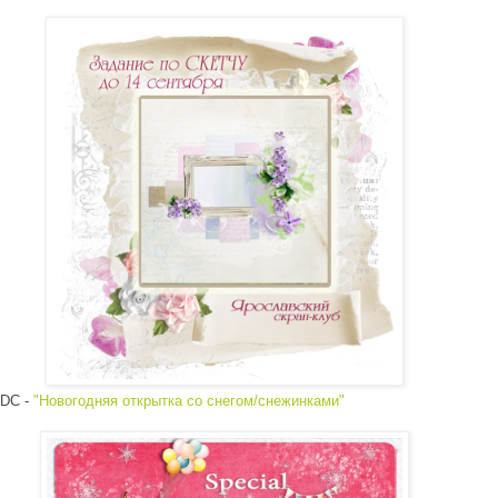
SDC -
"Новогодняя открытка со снегом/снежинками"