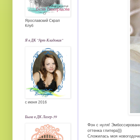
Ярославский Скрап
Клуб
Я в ДК "Арт-Кладовая"
с июня 2016
Была в ДК Лазер-39
Фон с нуля! Эмбоссированн
оттенка глитера)))
Сложилась моя новогодочк