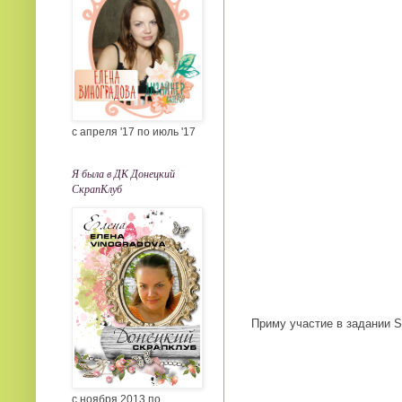
с апреля '17 по июль '17
Я была в ДК Донецкий
СкрапКлуб
Приму участие в задании 
с ноября 2013 по