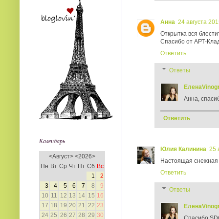
Анна
24 августа 2015
Открытка вся блести
Спасибо от АРТ-Кла
Ответить
Ответы
ЕленаVinog
Анна, спаси
Ответить
Календарь
Юлия Калинина
25 
<
Август
>
<
2026
>
Настоящая снежная 
Пн
Вт
Ср
Чт
Пт
Сб
Вс
Ответить
1
2
3
4
5
6
7
8
9
Ответы
10
11
12
13
14
15
16
17
18
19
20
21
22
23
ЕленаVinog
24
25
26
27
28
29
30
Спасибо SDC