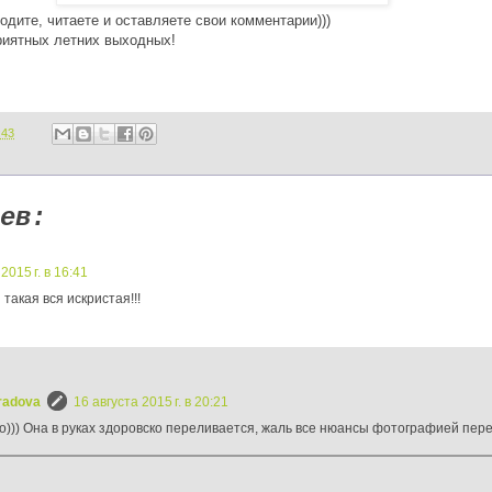
одите, читаете и оставляете свои комментарии)))
риятных летних выходных!
:43
ев:
2015 г. в 16:41
 такая вся искристая!!!
radova
16 августа 2015 г. в 20:21
о))) Она в руках здоровско переливается, жаль все нюансы фотографией пере