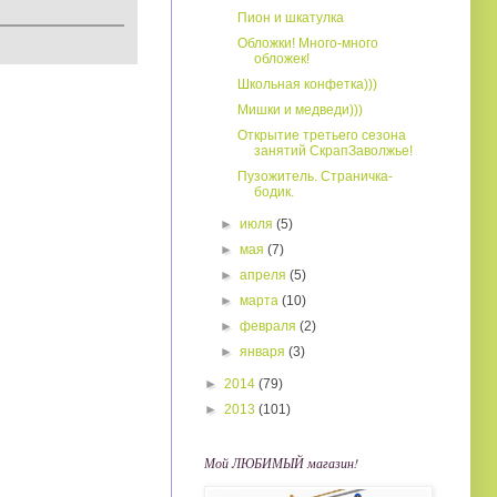
Пион и шкатулка
Обложки! Много-много
обложек!
Школьная конфетка)))
Мишки и медведи)))
Открытие третьего сезона
занятий СкрапЗаволжье!
Пузожитель. Страничка-
бодик.
►
июля
(5)
►
мая
(7)
►
апреля
(5)
►
марта
(10)
►
февраля
(2)
►
января
(3)
►
2014
(79)
►
2013
(101)
Мой ЛЮБИМЫЙ магазин!